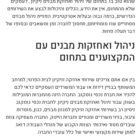
שהוא טוב בו. בתחום של ניהול ואחזקת מבנים ניקיון , לעסקים
שלא מהתחום, אין את הידע, הכלים והיכולות לבצע את השירותים
הנדרשים, ברמה גבוה ובעלות אטרקטיבית. הפניית ניהול מבנים
מסחריים שזו מומחיותם, תחסוך לחברה זמן ומשאבים ובסופו של
דבר תעלה פחות.
ניהול ואחזקות מבנים עם
המקצוענים בתחום
בין אם אתם צריכים שירותי אחזקה וניקיון לבית הפרטי, למרחב
המשותף בבניין דירות או עבור המשרדים העסקיים כדאי לכם
להכיר את חברת נכסי גוסקוב. החברה הינה מהחברות המובילות
בשוק עבור ניהול ואחזקת מבנים ניקיון. לחברת נכסי גוסקוב
ניסיון רב בשירותי אחזקה וניקיון למגוון מבנים, כגון, מוסדות
ציבור, בניני משרדים ומגורים וחברות הייטק. החברה מעסיקה צוות
עובדים מסור ואיכותי. הצוות הקבוע של מנהלי העבודה דואג
למתן שירות מקצועי ואישי של כלל עובדי החברה.